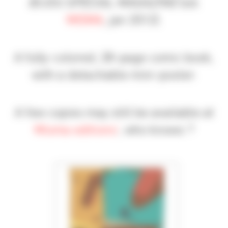
BIJOU SPÉCIAL MAGAZINE
(ed.
MISMA
, jan 2012).
A fully-colored, 28-page comic book,
with a detachable mini-poster.
A few copies may still be available at
Misma editions’
, who knows ?