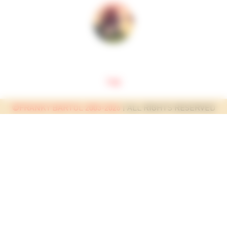
top
©FRANKY BARTOL 2003-2026
| ALL RIGHTS RESERVED