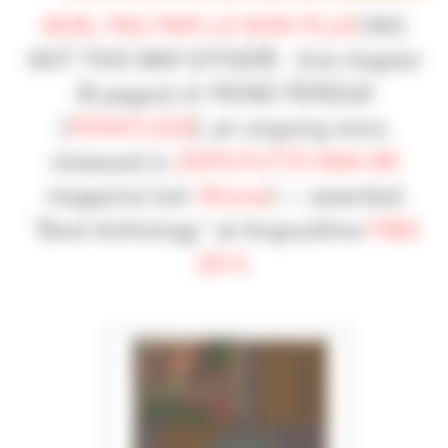
NON, PAS PAR LÀ NON PLUS
[
NO,
NOT THIS WAY EITHER
] : 2nd chapter
(8 pages) of
PEINE PERDUE
[
POINTLESS
], an ongoing story
released in
DOPUTUTTO MAX #5
magazine (ed.
Misma
) — awarded
“Best Anthology” at Angoulême
FIBD
2013
.