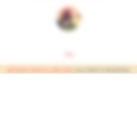
top
©FRANKY BARTOL 2003-2026
| ALL RIGHTS RESERVED