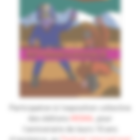
Participation à l’exposition collective
des éditions
MISMA
, pour
l’anniveraire de leurs 10 ans
d’existence, au
Festival international