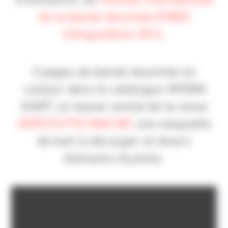
de la bande dessinée (FIBD)
d’Angoulême 2014
.
2 pages de bande dessinée en
couleur dans le catalogue
MISMA
KART
, un teaser animé de la revue
DOPUTUTTO MAX #5
, une maquette
de kart à découper et divers
éléments illustrés.