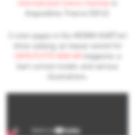
International Comics festival
in
Angoulême, France (2014).
2 color pages in the
MISMA KART
art
show catalog, an teaser animé for
DOPUTUTTO MAX #5
magazine, a
kart curtout model, and various
illustrations.