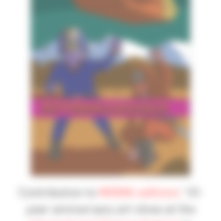
Contribution to
MISMA editions
’ 10-
year anniversary art show at the