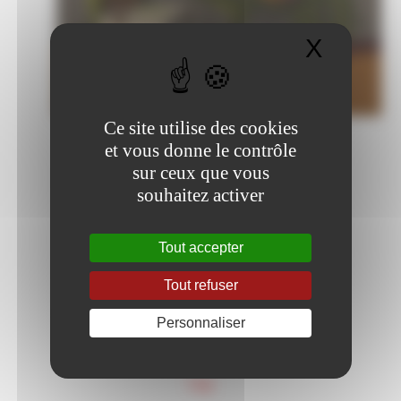
X
Masque
Ce site utilise des cookies
franky [a] franky-bartol.net
et vous donne le contrôle
sur ceux que vous
souhaitez activer
Tout accepter
Tout refuser
Personnaliser
top